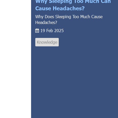
Why Sleeping Too Much Can
Cause Headaches?
Why Does Sleeping Too Much Cause
Headaches?
19 Feb 2025
Knowledge