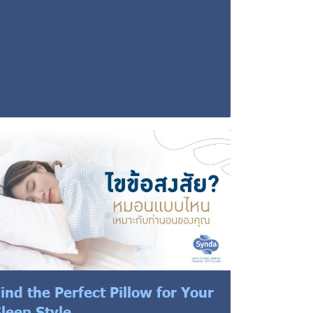
ind the Perfect Pillow for Your
leep Style