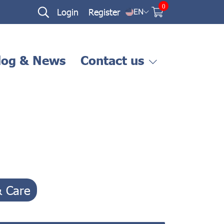
0
Login
Register
EN
log & News
Contact us
& Care