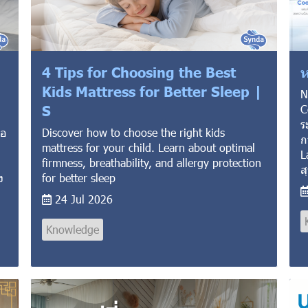
บ
4 Tips for Choosing the Best
ห
Kids Mattress for Better Sleep |
N
S
C
ร
่อ
Discover how to choose the right kids
ก
mattress for your child. Learn about optimal
L
firmness, breathability, and allergy protection
ส
ง
for better sleep
24 Jul 2026
Knowledge