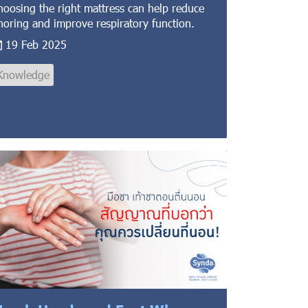
hoosing the right mattress can help reduce
noring and improve respiratory function.
19 Feb 2025
Knowledge