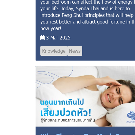
your bedroom can affect the flow of energy 
your life. Today, Synda Thailand is here to
introduce Feng Shui principles that will help
you rest better and attract good fortune in t
new year!
3 Mar 2025
Knowledge
News