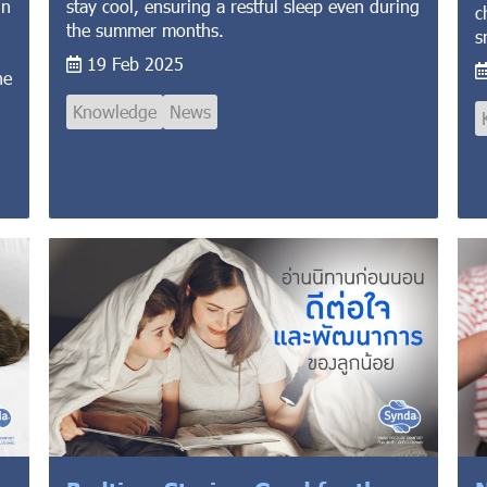
in
stay cool, ensuring a restful sleep even during
c
the summer months.
s
19 Feb 2025
he
Knowledge
News