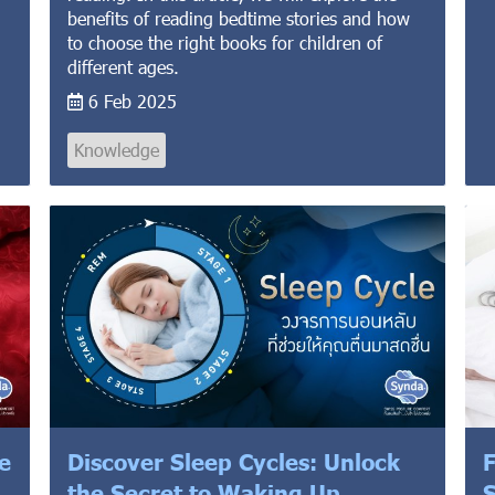
benefits of reading bedtime stories and how
to choose the right books for children of
different ages.
6 Feb 2025
Knowledge
e
Discover Sleep Cycles: Unlock
F
the Secret to Waking Up
S