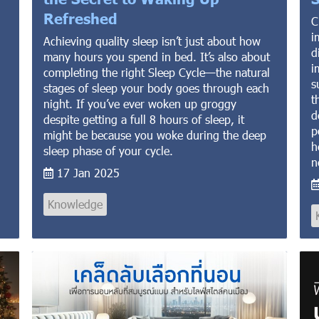
Refreshed
C
,
i
Achieving quality sleep isn’t just about how
d
many hours you spend in bed. It’s also about
i
completing the right Sleep Cycle—the natural
s
stages of sleep your body goes through each
t
night. If you’ve ever woken up groggy
d
despite getting a full 8 hours of sleep, it
p
might be because you woke during the deep
h
sleep phase of your cycle.
n
17 Jan 2025
Knowledge