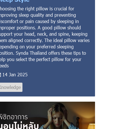
hoosing the right pillow is crucial for
mproving sleep quality and preventing
iscomfort or pain caused by sleeping in
mproper positions. A good pillow should
upport your head, neck, and spine, keeping
hem aligned correctly. The ideal pillow varies
epending on your preferred sleeping
osition. Synda Thailand offers these tips to
elp you select the perfect pillow for your
eeds
14 Jan 2025
Knowledge