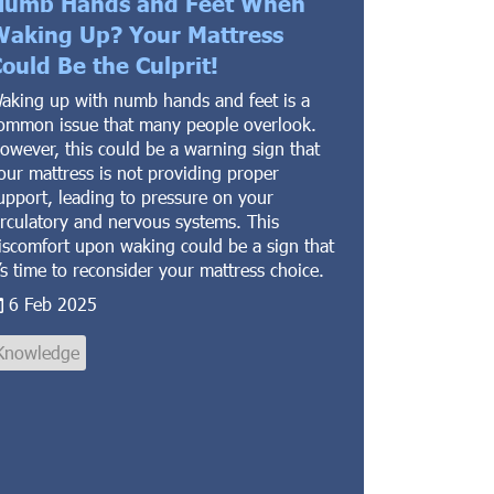
Numb Hands and Feet When
aking Up? Your Mattress
ould Be the Culprit!
aking up with numb hands and feet is a
ommon issue that many people overlook.
owever, this could be a warning sign that
our mattress is not providing proper
upport, leading to pressure on your
irculatory and nervous systems. This
iscomfort upon waking could be a sign that
t’s time to reconsider your mattress choice.
6 Feb 2025
Knowledge