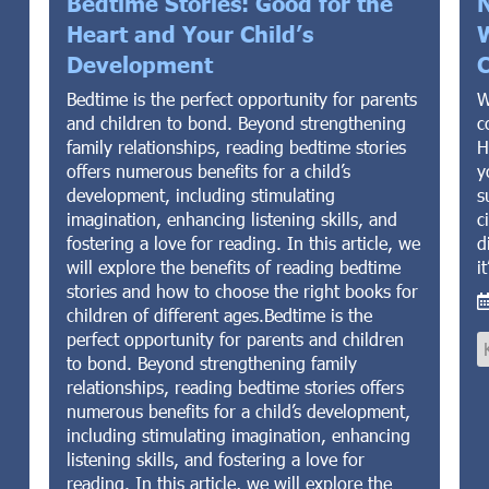
Bedtime Stories: Good for the
Heart and Your Child’s
W
Development
C
Bedtime is the perfect opportunity for parents
W
and children to bond. Beyond strengthening
c
family relationships, reading bedtime stories
H
offers numerous benefits for a child’s
y
development, including stimulating
s
imagination, enhancing listening skills, and
c
fostering a love for reading. In this article, we
d
will explore the benefits of reading bedtime
i
stories and how to choose the right books for
children of different ages.Bedtime is the
perfect opportunity for parents and children
to bond. Beyond strengthening family
relationships, reading bedtime stories offers
numerous benefits for a child’s development,
including stimulating imagination, enhancing
listening skills, and fostering a love for
reading. In this article, we will explore the