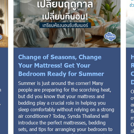
Change of Seasons, Change
H
Your Mattress! Get Your
R
Bedroom Ready for Summer
C
D
Summer is just around the corner! Many
n
people are preparing for the scorching heat,
O
but did you know that your mattress and
o
,
bedding play a crucial role in helping you
a
sleep comfortably without relying on a strong
f
air conditioner? Today, Synda Thailand will
m
introduce the perfect mattresses, bedding
O
sets, and tips for arranging your bedroom to
s