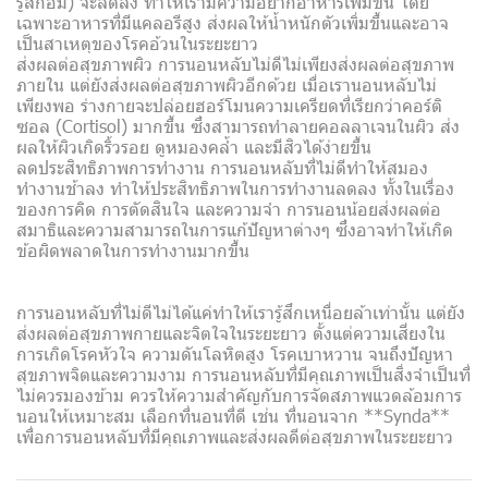
รู้สึกอิ่ม) จะลดลง ทำให้เรามีความอยากอาหารเพิ่มขึ้น โดย
เฉพาะอาหารที่มีแคลอรีสูง ส่งผลให้น้ำหนักตัวเพิ่มขึ้นและอาจ
เป็นสาเหตุของโรคอ้วนในระยะยาว
ส่งผลต่อสุขภาพผิว การนอนหลับไม่ดีไม่เพียงส่งผลต่อสุขภาพ
ภายใน แต่ยังส่งผลต่อสุขภาพผิวอีกด้วย เมื่อเรานอนหลับไม่
เพียงพอ ร่างกายจะปล่อยฮอร์โมนความเครียดที่เรียกว่าคอร์ติ
ซอล (Cortisol) มากขึ้น ซึ่งสามารถทำลายคอลลาเจนในผิว ส่ง
ผลให้ผิวเกิดริ้วรอย ดูหมองคล้ำ และมีสิวได้ง่ายขึ้น
ลดประสิทธิภาพการทำงาน การนอนหลับที่ไม่ดีทำให้สมอง
ทำงานช้าลง ทำให้ประสิทธิภาพในการทำงานลดลง ทั้งในเรื่อง
ของการคิด การตัดสินใจ และความจำ การนอนน้อยส่งผลต่อ
สมาธิและความสามารถในการแก้ปัญหาต่างๆ ซึ่งอาจทำให้เกิด
ข้อผิดพลาดในการทำงานมากขึ้น
การนอนหลับที่ไม่ดีไม่ได้แค่ทำให้เรารู้สึกเหนื่อยล้าเท่านั้น แต่ยัง
ส่งผลต่อสุขภาพกายและจิตใจในระยะยาว ตั้งแต่ความเสี่ยงใน
การเกิดโรคหัวใจ ความดันโลหิตสูง โรคเบาหวาน จนถึงปัญหา
สุขภาพจิตและความงาม การนอนหลับที่มีคุณภาพเป็นสิ่งจำเป็นที่
ไม่ควรมองข้าม ควรให้ความสำคัญกับการจัดสภาพแวดล้อมการ
นอนให้เหมาะสม เลือกที่นอนที่ดี เช่น ที่นอนจาก **Synda**
เพื่อการนอนหลับที่มีคุณภาพและส่งผลดีต่อสุขภาพในระยะยาว