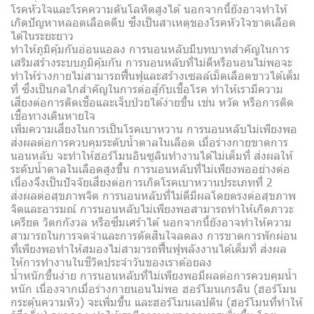
โรคหัวใจและโรคความดันโลหิตสูงได้ นอกจากนี้ยังอาจทำให้
เกิดปัญหาหลอดเลือดตีบ ซึ่งเป็นสาเหตุของโรคหัวใจขาดเลือด
ได้ในระยะยาว
ทำให้ภูมิคุ้มกันอ่อนแอลง การนอนหลับมีบทบาทสำคัญในการ
เสริมสร้างระบบภูมิคุ้มกัน การนอนหลับที่ไม่ดีหรือนอนไม่พอจะ
ทำให้ร่างกายไม่สามารถฟื้นฟูและสร้างเซลล์เม็ดเลือดขาวได้เต็ม
ที่ ซึ่งเป็นกลไกสำคัญในการต่อสู้กับเชื้อโรค ทำให้เรามีความ
เสี่ยงต่อการติดเชื้อและเจ็บป่วยได้ง่ายขึ้น เช่น หวัด หรือการติด
เชื้อทางเดินหายใจ
เพิ่มความเสี่ยงในการเป็นโรคเบาหวาน การนอนหลับไม่เพียงพอ
ส่งผลต่อการควบคุมระดับน้ำตาลในเลือด เมื่อร่างกายขาดการ
นอนหลับ จะทำให้ฮอร์โมนอินซูลินทำงานได้ไม่เต็มที่ ส่งผลให้
ระดับน้ำตาลในเลือดสูงขึ้น การนอนหลับที่ไม่เพียงพออย่างต่อ
เนื่องจึงเป็นปัจจัยเสี่ยงต่อการเกิดโรคเบาหวานประเภทที่ 2
ส่งผลต่อสุขภาพจิต การนอนหลับที่ไม่ดีมีผลโดยตรงต่อสุขภาพ
จิตและอารมณ์ การนอนหลับไม่เพียงพอสามารถทำให้เกิดภาวะ
เครียด วิตกกังวล หรือซึมเศร้าได้ นอกจากนี้ยังอาจทำให้ความ
สามารถในการจดจำและการตัดสินใจลดลง การขาดการพักผ่อน
ที่เพียงพอทำให้สมองไม่สามารถฟื้นฟูพลังงานได้เต็มที่ ส่งผล
ให้การทำงานในชีวิตประจำวันของเราด้อยลง
น้ำหนักขึ้นง่าย การนอนหลับที่ไม่เพียงพอมีผลต่อการควบคุมน้ำ
หนัก เนื่องจากเมื่อร่างกายนอนไม่พอ ฮอร์โมนเกรลิน (ฮอร์โมน
กระตุ้นความหิว) จะเพิ่มขึ้น และฮอร์โมนเลปติน (ฮอร์โมนที่ทำให้