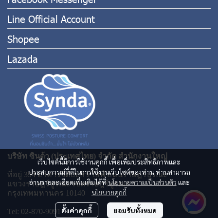
Line Official Account
Shopee
Lazada
บริษัท ซินด้า (ประเทศไทย) จำกัด สำนักงานใหญ่
เว็บไซต์นี้มีการใช้งานคุกกี้ เพื่อเพิ่มประสิทธิภาพและ
ประสบการณ์ที่ดีในการใช้งานเว็บไซต์ของท่าน ท่านสามารถ
ที่อยู่ 394 อาคารจีดับบลิว ไลฟ์ ถนนราษฎร์บูรณะ
อ่านรายละเอียดเพิ่มเติมได้ที่
นโยบายความเป็นส่วนตัว
และ
แขวงราษฎร์บูรณะ เขตราษฎร์บูรณะ
นโยบายคุกกี้
กรุงเทพมหานคร 10140
ตั้งค่าคุกกี้
ยอมรับทั้งหมด
Tel: 02-870-9091