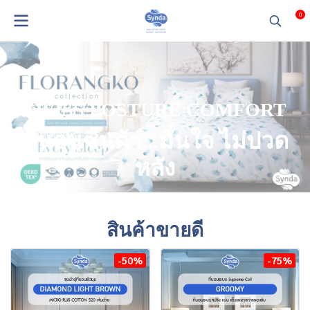
0
S
W
I
S
S
P
O
S
T
U
R
E
C
O
M
F
O
R
T
ที่นอนซินด้า...มั่นใจ ไม่ปวด
หลัง
สินค้าขายดี
-50%
-75%