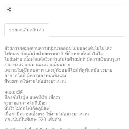
แชร์
รายละเอียดสินค้า
ด้วยการผสมผสานความนุ่มนวลอ่อนโยนของเส้นใยไมโคร
ไฟเบอร์ กับเส้นใยฝ้ายธรรมชาติ ที่ยืดหยุ่นคืนตัวได้ไว
ไม่ยับง่าย เนื้อผ้าแห้งเร็วกว่าเส้นใยฝ้ายปกติ มีความเรียบหรูเงา
งาม คงความนุ่ม และความลื่นสบาย
เหมาะกับผู้รักสุขภาพ และผู้ที่ชอบดีไซน์ที่ดูทันสมัย ระบาย
อากาศได้ดี มีความคงทนแข็งแรง
มีระยะการใช้งานได้อย่างยาวนาน
คุณสมบัติ
ป้องกันไรฝุ่น แบคทีเรีย เชื้อรา
ระบายอากาศได้ดีเยี่ยม
มั่นใจไม่ก่อให้เกิดภูมิแพ้
เนื้อผ้ามีความแข็งแรง ใช้งานได้อย่างยาวนาน
ทอแน่นเป็นพิเศษ 520 เส้นด้าย