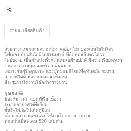
แชร์
รายละเอียดสินค้า
ด้วยการผสมผสานความนุ่มนวลอ่อนโยนของเส้นใยไมโคร
ไฟเบอร์ กับเส้นใยฝ้ายธรรมชาติ ที่ยืดหยุ่นคืนตัวได้ไว
ไม่ยับง่าย เนื้อผ้าแห้งเร็วกว่าเส้นใยฝ้ายปกติ มีความเรียบหรูเงา
งาม คงความนุ่ม และความลื่นสบาย
เหมาะกับผู้รักสุขภาพ และผู้ที่ชอบดีไซน์ที่ดูทันสมัย ระบาย
อากาศได้ดี มีความคงทนแข็งแรง
มีระยะการใช้งานได้อย่างยาวนาน
คุณสมบัติ
ป้องกันไรฝุ่น แบคทีเรีย เชื้อรา
ระบายอากาศได้ดีเยี่ยม
มั่นใจไม่ก่อให้เกิดภูมิแพ้
เนื้อผ้ามีความแข็งแรง ใช้งานได้อย่างยาวนาน
ทอแน่นเป็นพิเศษ 520 เส้นด้าย