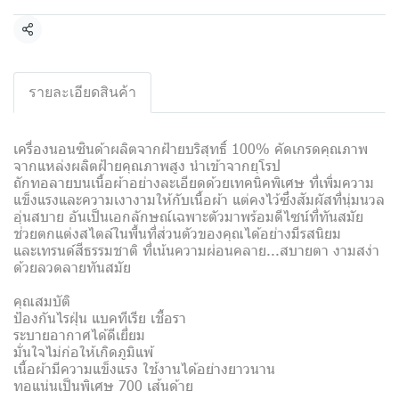
แชร์
รายละเอียดสินค้า
เครื่องนอนซินด้าผลิตจากฝ้ายบริสุทธิ์ 100% คัดเกรดคุณภาพ
จากแหล่งผลิตฝ้ายคุณภาพสูง นำเข้าจากยุโรป
ถักทอลายบนเนื้อผ้าอย่างละเอียดด้วยเทคนิคพิเศษ ที่เพิ่มความ
แข็งแรงและความเงางามให้กับเนื้อผ้า แต่คงไว้ซึ่งสัมผัสที่นุ่มนวล
อุ่นสบาย อันเป็นเอกลักษณ์เฉพาะตัวมาพร้อมดีไซน์ที่ทันสมัย
ช่วยตกแต่งสไตล์ในพื้นที่ส่วนตัวของคุณได้อย่างมีรสนิยม
และเทรนด์สีธรรมชาติ ที่เน้นความผ่อนคลาย...สบายตา งามสง่า
ด้วยลวดลายทันสมัย
คุณสมบัติ
ป้องกันไรฝุ่น แบคทีเรีย เชื้อรา
ระบายอากาศได้ดีเยี่ยม
มั่นใจไม่ก่อให้เกิดภูมิแพ้
เนื้อผ้ามีความแข็งแรง ใช้งานได้อย่างยาวนาน
ทอแน่นเป็นพิเศษ 700 เส้นด้าย