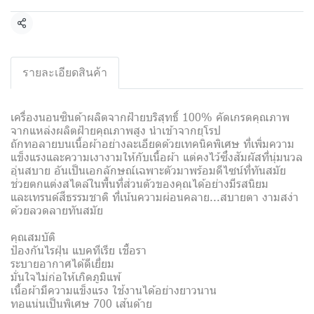
แชร์
รายละเอียดสินค้า
เครื่องนอนซินด้าผลิตจากฝ้ายบริสุทธิ์ 100% คัดเกรดคุณภาพ
จากแหล่งผลิตฝ้ายคุณภาพสูง นำเข้าจากยุโรป
ถักทอลายบนเนื้อผ้าอย่างละเอียดด้วยเทคนิคพิเศษ ที่เพิ่มความ
แข็งแรงและความเงางามให้กับเนื้อผ้า แต่คงไว้ซึ่งสัมผัสที่นุ่มนวล
อุ่นสบาย อันเป็นเอกลักษณ์เฉพาะตัวมาพร้อมดีไซน์ที่ทันสมัย
ช่วยตกแต่งสไตล์ในพื้นที่ส่วนตัวของคุณได้อย่างมีรสนิยม
และเทรนด์สีธรรมชาติ ที่เน้นความผ่อนคลาย...สบายตา งามสง่า
ด้วยลวดลายทันสมัย
คุณสมบัติ
ป้องกันไรฝุ่น แบคทีเรีย เชื้อรา
ระบายอากาศได้ดีเยี่ยม
มั่นใจไม่ก่อให้เกิดภูมิแพ้
เนื้อผ้ามีความแข็งแรง ใช้งานได้อย่างยาวนาน
ทอแน่นเป็นพิเศษ 700 เส้นด้าย