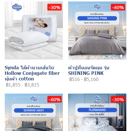
-30%
-60%
Synda ไส้ผ้านวมเส้นใย
ผ้าปูที่นอนรัดมุม รุ่น
Hollow Conjugate fiber
SHINING PINK
หุ้มผ้า cotton
฿516
-
฿5,160
฿1,855
-
฿3,815
-60%
-30%