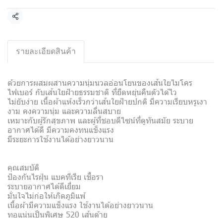
แชร์
รายละเอียดสินค้า
ด้วยการผสมผสานความนุ่มนวลอ่อนโยนของเส้นใยไมโคร
ไฟเบอร์ กับเส้นใยฝ้ายธรรมชาติ ที่ยืดหยุ่นคืนตัวได้ไว
ไม่ยับง่าย เนื้อผ้าแห้งเร็วกว่าเส้นใยฝ้ายปกติ มีความเรียบหรูเงา
งาม คงความนุ่ม และความลื่นสบาย
เหมาะกับผู้รักสุขภาพ และผู้ที่ชอบดีไซน์ที่ดูทันสมัย ระบาย
อากาศได้ดี มีความคงทนแข็งแรง
มีระยะการใช้งานได้อย่างยาวนาน
คุณสมบัติ
ป้องกันไรฝุ่น แบคทีเรีย เชื้อรา
ระบายอากาศได้ดีเยี่ยม
มั่นใจไม่ก่อให้เกิดภูมิแพ้
เนื้อผ้ามีความแข็งแรง ใช้งานได้อย่างยาวนาน
ทอแน่นเป็นพิเศษ 520 เส้นด้าย