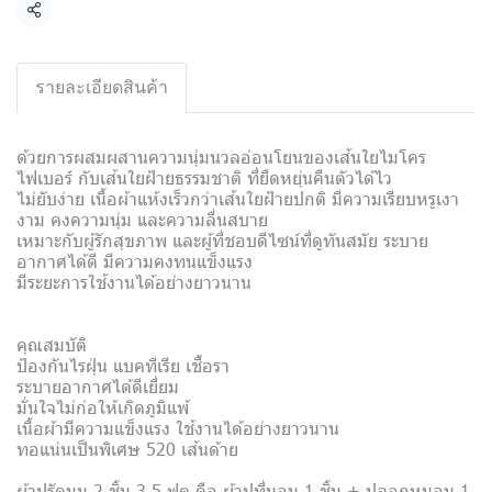
แชร์
รายละเอียดสินค้า
ด้วยการผสมผสานความนุ่มนวลอ่อนโยนของเส้นใยไมโคร
ไฟเบอร์ กับเส้นใยฝ้ายธรรมชาติ ที่ยืดหยุ่นคืนตัวได้ไว
ไม่ยับง่าย เนื้อผ้าแห้งเร็วกว่าเส้นใยฝ้ายปกติ มีความเรียบหรูเงา
งาม คงความนุ่ม และความลื่นสบาย
เหมาะกับผู้รักสุขภาพ และผู้ที่ชอบดีไซน์ที่ดูทันสมัย ระบาย
อากาศได้ดี มีความคงทนแข็งแรง
มีระยะการใช้งานได้อย่างยาวนาน
คุณสมบัติ
ป้องกันไรฝุ่น แบคทีเรีย เชื้อรา
ระบายอากาศได้ดีเยี่ยม
มั่นใจไม่ก่อให้เกิดภูมิแพ้
เนื้อผ้ามีความแข็งแรง ใช้งานได้อย่างยาวนาน
ทอแน่นเป็นพิเศษ 520 เส้นด้าย
ผ้าปูรัดมุม 2 ชิ้น 3.5 ฟุต คือ ผ้าปูที่นอน 1 ชิ้น + ปลอกหมอน 1