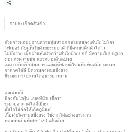
แชร์
รายละเอียดสินค้า
ด้วยการผสมผสานความนุ่มนวลอ่อนโยนของเส้นใยไมโคร
ไฟเบอร์ กับเส้นใยฝ้ายธรรมชาติ ที่ยืดหยุ่นคืนตัวได้ไว
ไม่ยับง่าย เนื้อผ้าแห้งเร็วกว่าเส้นใยฝ้ายปกติ มีความเรียบหรูเงา
งาม คงความนุ่ม และความลื่นสบาย
เหมาะกับผู้รักสุขภาพ และผู้ที่ชอบดีไซน์ที่ดูทันสมัย ระบาย
อากาศได้ดี มีความคงทนแข็งแรง
มีระยะการใช้งานได้อย่างยาวนาน
คุณสมบัติ
ป้องกันไรฝุ่น แบคทีเรีย เชื้อรา
ระบายอากาศได้ดีเยี่ยม
มั่นใจไม่ก่อให้เกิดภูมิแพ้
เนื้อผ้ามีความแข็งแรง ใช้งานได้อย่างยาวนาน
ทอแน่นเป็นพิเศษ 520 เส้นด้าย
ผ้าปูรัดมุม 2 ชิ้น 3.5 ฟุต คือ ผ้าปูที่นอน 1 ชิ้น + ปลอกหมอน 1