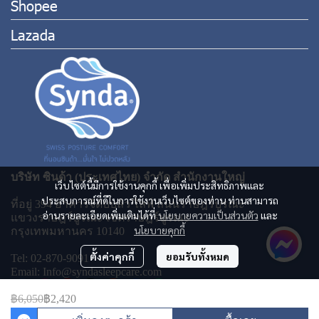
Shopee
Lazada
บริษัท ซินด้า (ประเทศไทย) จำกัด สำนักงานใหญ่
เว็บไซต์นี้มีการใช้งานคุกกี้ เพื่อเพิ่มประสิทธิภาพและ
ประสบการณ์ที่ดีในการใช้งานเว็บไซต์ของท่าน ท่านสามารถ
ที่อยู่ 394 อาคารจีดับบลิว ไลฟ์ ถนนราษฎร์บูรณะ
อ่านรายละเอียดเพิ่มเติมได้ที่
นโยบายความเป็นส่วนตัว
และ
แขวงราษฎร์บูรณะ เขตราษฎร์บูรณะ
นโยบายคุกกี้
กรุงเทพมหานคร 10140
ตั้งค่าคุกกี้
ยอมรับทั้งหมด
Tel: 02-870-9091
Email: Info@syndasleepcare.com
฿6,050
฿2,420