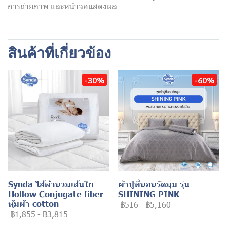
การถ่ายภาพ และหน้าจอแสดงผล
สินค้าที่เกี่ยวข้อง
-30%
-60%
Synda ไส้ผ้านวมเส้นใย
ผ้าปูที่นอนรัดมุม รุ่น
Hollow Conjugate fiber
SHINING PINK
หุ้มผ้า cotton
฿516
-
฿5,160
฿1,855
-
฿3,815