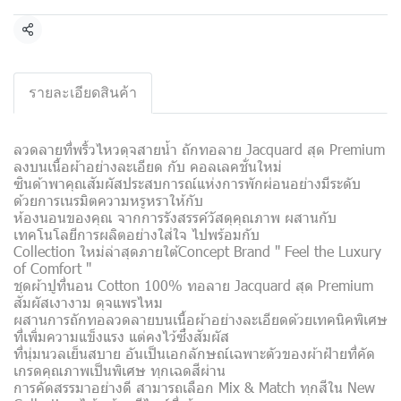
แชร์
รายละเอียดสินค้า
ลวดลายที่พริ้วไหวดุจสายน้ำ ถักทอลาย Jacquard สุด Premium
ลงบนเนื้อผ้าอย่างละเอียด กับ คอลเลคชั่นใหม่
ซินด้าพาคุณสัมผัสประสบการณ์แห่งการพักผ่อนอย่างมีระดับ
ด้วยการเนรมิตความหรูหราให้กับ
ห้องนอนของคุณ จากการรังสรรค์วัสดุคุณภาพ ผสานกับ
เทคโนโลยีการผลิตอย่างใส่ใจ ไปพร้อมกับ
Collection ใหม่ล่าสุดภายใต้Concept Brand " Feel the Luxury
of Comfort "
ชุดผ้าปูที่นอน Cotton 100% ทอลาย Jacquard สุด Premium
สัมผัสเงางาม ดุจแพรไหม
ผสานการถักทอลวดลายบนเนื้อผ้าอย่างละเอียดด้วยเทคนิคพิเศษ
ที่เพิ่มความแข็งแรง แต่คงไว้ซึ่งสัมผัส
ที่นุ่มนวลเย็นสบาย อันเป็นเอกลักษณ์เฉพาะตัวของผ้าฝ้ายที่คัด
เกรดคุณภาพเป็นพิเศษ ทุกเฉดสีผ่าน
การคัดสรรมาอย่างดี สามารถเลือก Mix & Match ทุกสีใน New