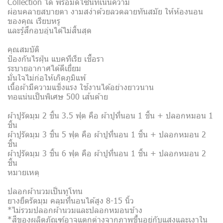
Collection ได้ พร้อมดีไซน์ที่เน้นความ
ผ่อนคลายสบายตา งามสง่าด้วยลวดลายทันสมัย ให้ห้องนอน
ของคุณ เรียบหรู
และรู้สึกอบอุ่นได้ไม่สิ้นสุด
คุณสมบัติ
ป้องกันไรฝุ่น แบคทีเรีย เชื้อรา
ระบายอากาศได้ดีเยี่ยม
มั่นใจไม่ก่อให้เกิดภูมิแพ้
เนื้อผ้ามีความแข็งแรง ใช้งานได้อย่างยาวนาน
ทอแน่นเป็นพิเศษ 500 เส้นด้าย
ผ้าปูรัดมุม 2 ชิ้น 3.5 ฟุต คือ ผ้าปูที่นอน 1 ชิ้น + ปลอกหมอน 1
ชิ้น
ผ้าปูรัดมุม 3 ชิ้น 5 ฟุต คือ ผ้าปูที่นอน 1 ชิ้น + ปลอกหมอน 2
ชิ้น
ผ้าปูรัดมุม 3 ชิ้น 6 ฟุต คือ ผ้าปูที่นอน 1 ชิ้น + ปลอกหมอน 2
ชิ้น
หมายเหตุ
ปลอกผ้านวมเป็นทูโทน
ยางยืดรัดมุม คลุมที่นอนได้สูง 8-15 นิ้ว
*ไม่รวมปลอกผ้านวมและปลอกหมอนข้าง
*สีของผลิตภัณฑ์อาจแตกต่างจากภาพขึ้นอยู่กับแสงและเงาใน