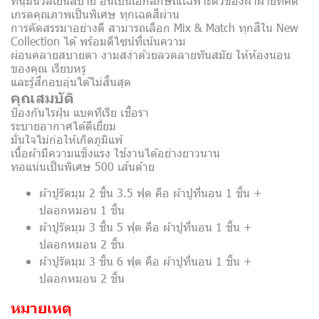
ที่นุ่มนวลเย็นสบาย อันเป็นเอกลักษณ์เฉพาะตัวของผ้าฝ้ายที่คัด
เกรดคุณภาพเป็นพิเศษ ทุกเฉดสีผ่าน
การคัดสรรมาอย่างดี สามารถเลือก Mix & Match ทุกสีใน New
Collection ได้ พร้อมดีไซน์ที่เน้นความ
ผ่อนคลายสบายตา งามสง่าด้วยลวดลายทันสมัย ให้ห้องนอน
ของคุณ เรียบหรู
และรู้สึกอบอุ่นได้ไม่สิ้นสุด
คุณสมบัติ
ป้องกันไรฝุ่น แบคทีเรีย เชื้อรา
ระบายอากาศได้ดีเยี่ยม
มั่นใจไม่ก่อให้เกิดภูมิแพ้
เนื้อผ้ามีความแข็งแรง ใช้งานได้อย่างยาวนาน
ทอแน่นเป็นพิเศษ 500 เส้นด้าย
ผ้าปูรัดมุม 2 ชิ้น 3.5 ฟุต คือ ผ้าปูที่นอน 1 ชิ้น +
ปลอกหมอน 1 ชิ้น
ผ้าปูรัดมุม 3 ชิ้น 5 ฟุต คือ ผ้าปูที่นอน 1 ชิ้น +
ปลอกหมอน 2 ชิ้น
ผ้าปูรัดมุม 3 ชิ้น 6 ฟุต คือ ผ้าปูที่นอน 1 ชิ้น +
ปลอกหมอน 2 ชิ้น
หมายเหตุ