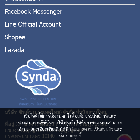
Facebook Messenger
Line Official Account
Shopee
Lazada
บริษัท ซินด้า (ประเทศไทย) จำกัด สำนักงานใหญ่
เว็บไซต์นี้มีการใช้งานคุกกี้ เพื่อเพิ่มประสิทธิภาพและ
ประสบการณ์ที่ดีในการใช้งานเว็บไซต์ของท่าน ท่านสามารถ
ที่อยู่ 394 อาคารจีดับบลิว ไลฟ์ ถนนราษฎร์บูรณะ
อ่านรายละเอียดเพิ่มเติมได้ที่
นโยบายความเป็นส่วนตัว
และ
แขวงราษฎร์บูรณะ เขตราษฎร์บูรณะ
นโยบายคุกกี้
กรุงเทพมหานคร 10140