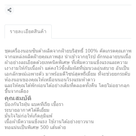
แชร์
รายละเอียดสินค้า
ชุดเครื่องนอนซินด้าผลิตจากฝ้ายบริสุทธิ์ 100% คัดเกรดคุณภาพ
จากแหล่งผลิตฝ้ายคุณภาพสูง นำเข้าจากยุโรป ถักทอลายบนเนื้อ
ผ้าอย่างละเอียดด้วยเทคนิคพิเศษ ที่เพิ่มความแข็งแรงและความ
เงางามให้กับเนื้อผ้า แต่คงไว้ซึ่งสัมผัสที่นุ่มนวลอุ่นสบาย อันเป็น
เอกลักษณ์เฉพาะตัว มาพร้อมดีไซน์สุดพรีเมี่ยม ที่จะช่วยยกระดับ
ห้องนอนของคุณให้เหมือนนอนโรงแรมห้าดาว
และให้คุณได้พักผ่อนได้อย่างเต็มที่ตลอดทั้งคืน โดยไม่อยากลุก
ขึ้นจากเตียง
คุณสมบัติ
ป้องกันไรฝุ่น แบคทีเรีย เชื้อรา
ระบายอากาศได้ดีเยี่ยม
มั่นใจไม่ก่อให้เกิดภูมิแพ้
เนื้อผ้ามีความแข็งแรง ใช้งานได้อย่างยาวนาน
ทอแน่นเป็นพิเศษ 500 เส้นด้าย