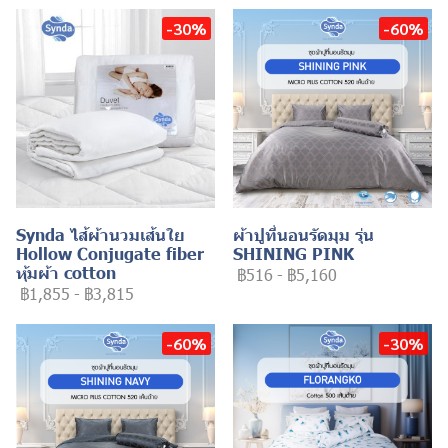
-30%
-60%
Synda ไส้ผ้านวมเส้นใย
ผ้าปูที่นอนรัดมุม รุ่น
Hollow Conjugate fiber
SHINING PINK
หุ้มผ้า cotton
฿516
-
฿5,160
฿1,855
-
฿3,815
-60%
-30%