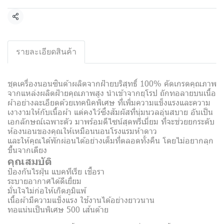
แชร์
รายละเอียดสินค้า
ชุดเครื่องนอนซินด้าผลิตจากฝ้ายบริสุทธิ์ 100% คัดเกรดคุณภาพ
จากแหล่งผลิตฝ้ายคุณภาพสูง นำเข้าจากยุโรป ถักทอลายบนเนื้อ
ผ้าอย่างละเอียดด้วยเทคนิคพิเศษ ที่เพิ่มความแข็งแรงและความ
เงางามให้กับเนื้อผ้า แต่คงไว้ซึ่งสัมผัสที่นุ่มนวลอุ่นสบาย อันเป็น
เอกลักษณ์เฉพาะตัว มาพร้อมดีไซน์สุดพรีเมี่ยม ที่จะช่วยยกระดับ
ห้องนอนของคุณให้เหมือนนอนโรงแรมห้าดาว
และให้คุณได้พักผ่อนได้อย่างเต็มที่ตลอดทั้งคืน โดยไม่อยากลุก
ขึ้นจากเตียง
คุณสมบัติ
ป้องกันไรฝุ่น แบคทีเรีย เชื้อรา
ระบายอากาศได้ดีเยี่ยม
มั่นใจไม่ก่อให้เกิดภูมิแพ้
เนื้อผ้ามีความแข็งแรง ใช้งานได้อย่างยาวนาน
ทอแน่นเป็นพิเศษ 500 เส้นด้าย