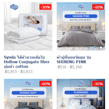
-30%
-60%
Synda ไส้ผ้านวมเส้นใย
ผ้าปูที่นอนรัดมุม รุ่น
Hollow Conjugate fiber
SHINING PINK
หุ้มผ้า cotton
฿516
-
฿5,160
฿1,855
-
฿3,815
-60%
-30%