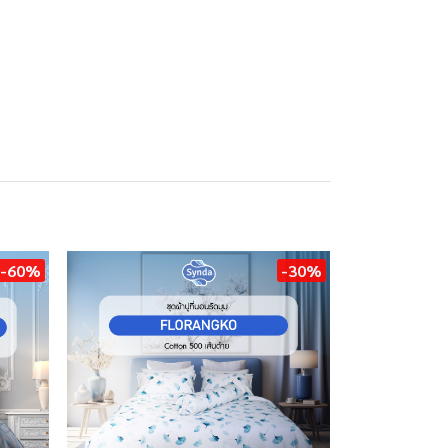
-60%
-30%