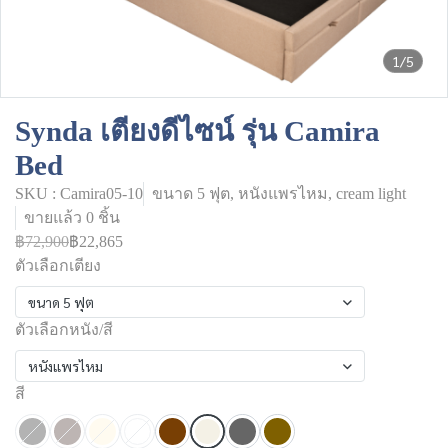
1/5
Synda เตียงดีไซน์ รุ่น Camira
Bed
SKU : Camira05-10
ขนาด 5 ฟุต, หนังแพรไหม, cream light
ขายแล้ว 0 ชิ้น
฿72,900
฿22,865
ตัวเลือกเตียง
ขนาด 5 ฟุต
ตัวเลือกหนัง/สี
หนังแพรไหม
สี