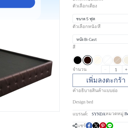
ตัวเลือกเตียง
ขนาด 5 ฟุต
ตัวเลือกหนัง/สี
หนัง Bi-Cast
สี
จำนวน
เพิ่มลงตะกร้า
คำอธิบายสินค้าแบบย่อ
Design bed
หมวดหมู่:
แบรนด์:
B
SYNDA
แชร์