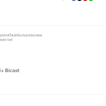
าะกับทุกสไตล์ห้องนอนของคุณ
งเคราะห์
ัง Bicast