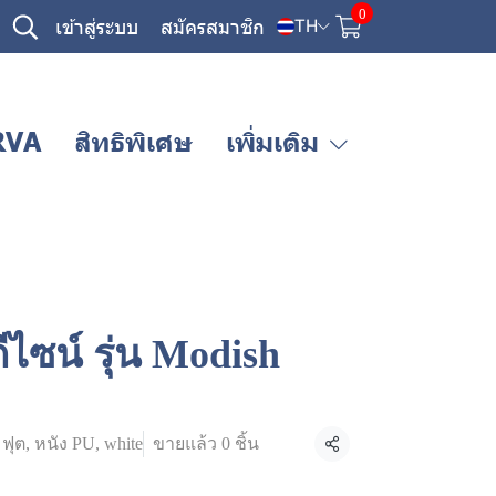
0
เข้าสู่ระบบ
สมัครสมาชิก
TH
RVA
สิทธิพิเศษ
เพิ่มเติม
ีไซน์ รุ่น Modish
ฟุต, หนัง PU, white
ขายแล้ว 0 ชิ้น
แชร์