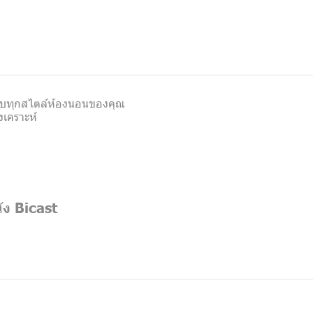
าะกับทุกสไตล์ห้องนอนของคุณ
งเคราะห์
ัง Bicast