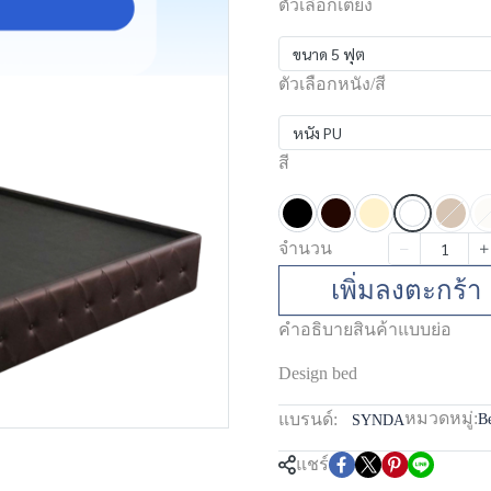
ตัวเลือกเตียง
ขนาด 5 ฟุต
ตัวเลือกหนัง/สี
หนัง PU
สี
จำนวน
เพิ่มลงตะกร้า
คำอธิบายสินค้าแบบย่อ
Design bed
หมวดหมู่:
แบรนด์:
B
SYNDA
แชร์