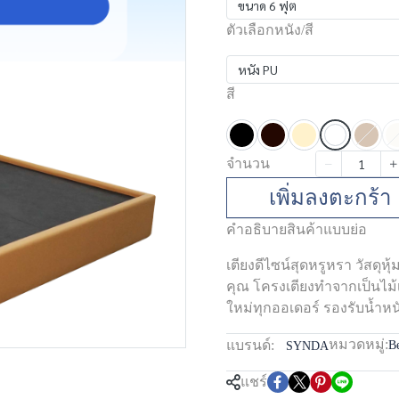
ขนาด 6 ฟุต
ตัวเลือกหนัง/สี
หนัง PU
สี
จำนวน
เพิ่มลงตะกร้า
คำอธิบายสินค้าแบบย่อ
เตียงดีไซน์สุดหรูหรา วัสดุห
คุณ โครงเตียงทำจากเป็นไม้เน
ใหม่ทุกออเดอร์ รองรับน้ำ
หมวดหมู่:
แบรนด์:
B
SYNDA
แชร์