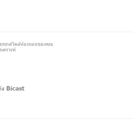
าะกับทุกสไตล์ห้องนอนของคุณ
งเคราะห์
ัง Bicast