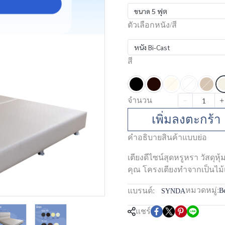
ขนาด 5 ฟุต
ตัวเลือกหนัง/สี
หนัง Bi-Cast
สี
จำนวน
เพิ่มลงตะกร้า
คำอธิบายสินค้าแบบย่อ
เตียงดีไซน์สุดหรูหรา วัสดุห
คุณ โครงเตียงทำจากเป็นไม้เน
หมวดหมู่:
แบรนด์:
B
SYNDA
แชร์