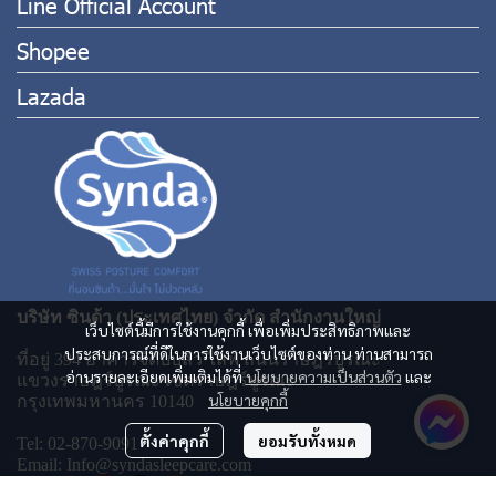
Line Official Account
Shopee
Lazada
บริษัท ซินด้า (ประเทศไทย) จำกัด สำนักงานใหญ่
เว็บไซต์นี้มีการใช้งานคุกกี้ เพื่อเพิ่มประสิทธิภาพและ
ประสบการณ์ที่ดีในการใช้งานเว็บไซต์ของท่าน ท่านสามารถ
ที่อยู่ 394 อาคารจีดับบลิว ไลฟ์ ถนนราษฎร์บูรณะ
อ่านรายละเอียดเพิ่มเติมได้ที่
นโยบายความเป็นส่วนตัว
และ
แขวงราษฎร์บูรณะ เขตราษฎร์บูรณะ
นโยบายคุกกี้
กรุงเทพมหานคร 10140
ตั้งค่าคุกกี้
ยอมรับทั้งหมด
Tel: 02-870-9091
Email: Info@syndasleepcare.com