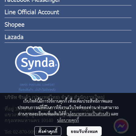
Line Official Account
Shopee
Lazada
บริษัท ซินด้า (ประเทศไทย) จำกัด สำนักงานใหญ่
เว็บไซต์นี้มีการใช้งานคุกกี้ เพื่อเพิ่มประสิทธิภาพและ
ประสบการณ์ที่ดีในการใช้งานเว็บไซต์ของท่าน ท่านสามารถ
ที่อยู่ 394 อาคารจีดับบลิว ไลฟ์ ถนนราษฎร์บูรณะ
อ่านรายละเอียดเพิ่มเติมได้ที่
นโยบายความเป็นส่วนตัว
และ
แขวงราษฎร์บูรณะ เขตราษฎร์บูรณะ
นโยบายคุกกี้
กรุงเทพมหานคร 10140
ตั้งค่าคุกกี้
ยอมรับทั้งหมด
Tel: 02-870-9091