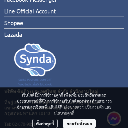
Line Official Account
Shopee
Lazada
บริษัท ซินด้า (ประเทศไทย) จำกัด สำนักงานใหญ่
เว็บไซต์นี้มีการใช้งานคุกกี้ เพื่อเพิ่มประสิทธิภาพและ
ประสบการณ์ที่ดีในการใช้งานเว็บไซต์ของท่าน ท่านสามารถ
ที่อยู่ 394 อาคารจีดับบลิว ไลฟ์ ถนนราษฎร์บูรณะ
อ่านรายละเอียดเพิ่มเติมได้ที่
นโยบายความเป็นส่วนตัว
และ
แขวงราษฎร์บูรณะ เขตราษฎร์บูรณะ
นโยบายคุกกี้
กรุงเทพมหานคร 10140
ตั้งค่าคุกกี้
ยอมรับทั้งหมด
Tel: 02-870-9091