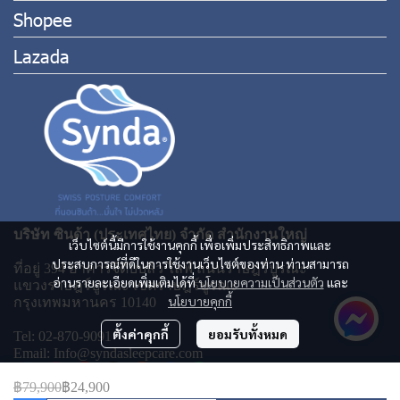
Shopee
Lazada
บริษัท ซินด้า (ประเทศไทย) จำกัด สำนักงานใหญ่
เว็บไซต์นี้มีการใช้งานคุกกี้ เพื่อเพิ่มประสิทธิภาพและ
ประสบการณ์ที่ดีในการใช้งานเว็บไซต์ของท่าน ท่านสามารถ
ที่อยู่ 394 อาคารจีดับบลิว ไลฟ์ ถนนราษฎร์บูรณะ
อ่านรายละเอียดเพิ่มเติมได้ที่
นโยบายความเป็นส่วนตัว
และ
แขวงราษฎร์บูรณะ เขตราษฎร์บูรณะ
นโยบายคุกกี้
กรุงเทพมหานคร 10140
ตั้งค่าคุกกี้
ยอมรับทั้งหมด
Tel: 02-870-9091
Email: Info@syndasleepcare.com
฿79,900
฿24,900