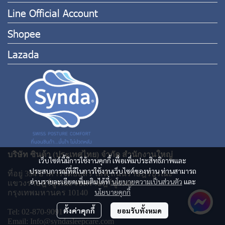
Line Official Account
Shopee
Lazada
บริษัท ซินด้า (ประเทศไทย) จำกัด สำนักงานใหญ่
เว็บไซต์นี้มีการใช้งานคุกกี้ เพื่อเพิ่มประสิทธิภาพและ
ประสบการณ์ที่ดีในการใช้งานเว็บไซต์ของท่าน ท่านสามารถ
ที่อยู่ 394 อาคารจีดับบลิว ไลฟ์ ถนนราษฎร์บูรณะ
อ่านรายละเอียดเพิ่มเติมได้ที่
นโยบายความเป็นส่วนตัว
และ
แขวงราษฎร์บูรณะ เขตราษฎร์บูรณะ
นโยบายคุกกี้
กรุงเทพมหานคร 10140
ตั้งค่าคุกกี้
ยอมรับทั้งหมด
Tel: 02-870-9091
Email: Info@syndasleepcare.com