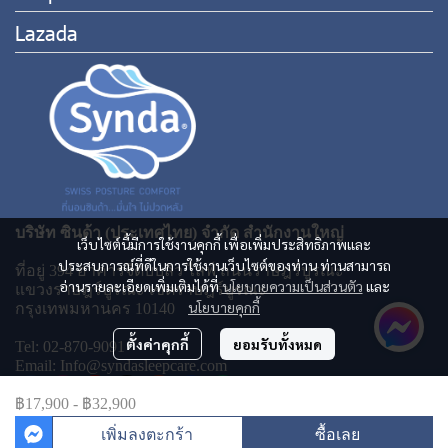
Lazada
บริษัท ซินด้า (ประเทศไทย) จำกัด สำนักงานใหญ่
เว็บไซต์นี้มีการใช้งานคุกกี้ เพื่อเพิ่มประสิทธิภาพและ
ประสบการณ์ที่ดีในการใช้งานเว็บไซต์ของท่าน ท่านสามารถ
ที่อยู่ 394 อาคารจีดับบลิว ไลฟ์ ถนนราษฎร์บูรณะ
อ่านรายละเอียดเพิ่มเติมได้ที่
นโยบายความเป็นส่วนตัว
และ
แขวงราษฎร์บูรณะ เขตราษฎร์บูรณะ
นโยบายคุกกี้
กรุงเทพมหานคร 10140
ตั้งค่าคุกกี้
ยอมรับทั้งหมด
Tel: 02-870-9091
Email: Info@syndasleepcare.com
฿17,900
-
฿32,900
เพิ่มลงตะกร้า
ซื้อเลย