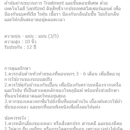
ผ้าหุ้มผ่านขบวนการ Treatment และขั้นตอนพิเศษ ด้วย
เทคโนโลยี Sanitized ลิขสิทธิ์จากประเทศสวิสเซอร์แลนด์ เพื่อ
ป้องกันแบคทีเรีย ไรฝุ่น เชื้อรา ป้องกันกลิ่นอับชื้น ไม่เก็บกลิ่น
และให้กลิ่นสะอาดอยู่ตลอดเวลา
ความนุ่น - แน่น : แน่น (3/5)
ความสูง : 10 นิ้ว
รับประกัน : 12 ปี
การดูแลรักษา
1.ควรกลับด้านหัวท้ายของที่นอนทุกๆ 3 - 6 เดือน เพื่อยืดอายุ
การใช้งานของระบบสปริง
2.ควรใช้คู่กับผ้ารองกันเปื้อน เพื่อป้องกันคราบเหลืองจากเหงื่อ
และไรฝุ่น ที่เป็นสาเหตุหลักของโรคภูมิแพ้ พร้อมทั้งช่วยรักษา
ที่นอนให้สะอาดและใหม่อยู่เสมอ
3.หากของเหลวหกซึมไปยังชั้นที่นอนด้านใน เบื้องต้นควรใช้ผ้า
ซับของเหลว และยกที่นอนพิงผนังเพื่อผึ่งลมให้แห้ง
ข้อควรระวัง :
1.ควรหลีกเลี่ยงของเหลว หรือสิ่งสกปรก สารเคมี และของมีคม
2.ไม่ควร ยืน เหยียบ หรือกระโดดบนที่นอน เพราะอาจทำให้เกิด