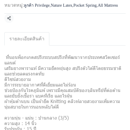
หมวดหมู่:
ลูกค้า Privilege
,
Nature Latex
,
Pocket Spring
,
All Mattress
แชร์
รายละเอียดสินค้า
ที่นอนพ็อกเกตสปริงระบบสปริงที่พัฒนาจากประเทศสวิตเซอร์
แลนด์
เสริมยางพาราแท้ มีความยืดหยุ่นสูง สปริงดัวได้ดีโดยธรรมชาติ
และช่วยลดแรงกดทับ
ดีไซน์สวยงาม
มีการระบายอากาศที่ดีเยี่ยมและไม่ร้อน
ช่วยป้องกันโรคภูมิแพ้ เพราะมีคุณสมบัติของจุลินทรีย์ที่ต่อต้าน
และยับยั้งเชื้อรา แบคทีเรีย และไรฝุ่น
ผ้าหุ้มด้านบน เป็นผ้ายืด Knitting คลิวท์ลายสวยงามเพิ่มความ
นุ่มสบายในการนอนหลับได้ดี
ความนุ่น - แน่น : ปานกลาง (3/5)
ความสูง : 14 นิ้ว
รับประกัน : 15 ปี