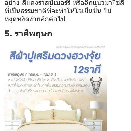
อย่าง สีแดงราสป์เบอร์รี หรือฉีกแนวมาใช้สี
ที่เป็นธรรมชาติที่จะทำให้ใจเย็นขึ้น ไม่
หงุดหงิดง่ายอีกต่อไป
5. ราศีพฤษภ