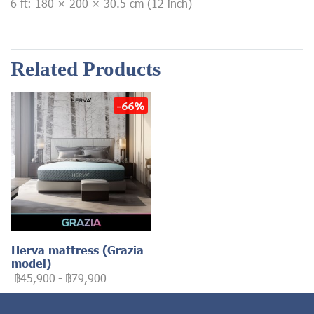
6 ft: 180 × 200 × 30.5 cm (12 inch)
Related Products
-66%
Herva mattress (Grazia
model)
฿45,900
-
฿79,900