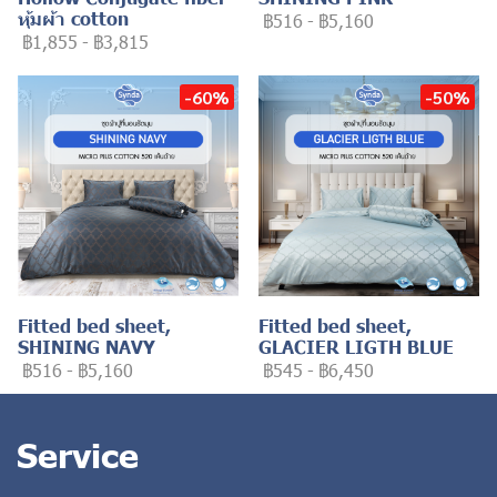
หุ้มผ้า cotton
฿516
-
฿5,160
฿1,855
-
฿3,815
-60%
-50%
Fitted bed sheet,
Fitted bed sheet,
SHINING NAVY
GLACIER LIGTH BLUE
฿516
-
฿5,160
฿545
-
฿6,450
Service