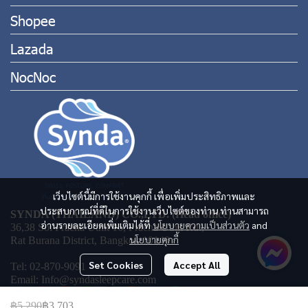
Shopee
Lazada
NocNoc
เว็บไซต์นี้มีการใช้งานคุกกี้ เพื่อเพิ่มประสิทธิภาพและ
ประสบการณ์ที่ดีในการใช้งานเว็บไซต์ของท่าน ท่านสามารถ
SYNDA (THAILAND) CO.,LTD. (Head office)
อ่านรายละเอียดเพิ่มเติมได้ที่
นโยบายความเป็นส่วนตัว
and
36,38 Soi Pracha Uthit 16, Pracha Uthit Rd.,
นโยบายคุกกี้
Rat Burana District, Bangkok 10140
Set Cookies
Accept All
Tel: 02-870-9091
Email: Info@syndasleepcare.com
฿5,290
฿3,703