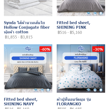
Synda ไส้ผ้านวมเส้นใย
Fitted bed sheet,
Hollow Conjugate fiber
SHINING PINK
หุ้มผ้า cotton
฿516
-
฿5,160
฿1,855
-
฿3,815
-60%
-30%
Fitted bed sheet,
ผ้าปูที่นอนรัดมุม รุ่น
SHINING NAVY
FLORANGKO
฿516
-
฿5,160
฿595
-
฿6,685