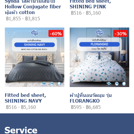
Synda ไส้ผ้านวมเส้นใย
Fitted bed sheet,
Hollow Conjugate fiber
SHINING PINK
หุ้มผ้า cotton
฿516
-
฿5,160
฿1,855
-
฿3,815
-60%
-30%
Fitted bed sheet,
ผ้าปูที่นอนรัดมุม รุ่น
SHINING NAVY
FLORANGKO
฿516
-
฿5,160
฿595
-
฿6,685
Service