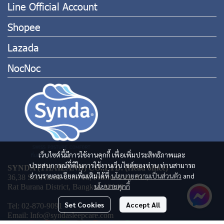
Line Official Account
Shopee
Lazada
NocNoc
เว็บไซต์นี้มีการใช้งานคุกกี้ เพื่อเพิ่มประสิทธิภาพและ
ประสบการณ์ที่ดีในการใช้งานเว็บไซต์ของท่าน ท่านสามารถ
SYNDA (THAILAND) CO.,LTD. (Head office)
อ่านรายละเอียดเพิ่มเติมได้ที่
นโยบายความเป็นส่วนตัว
and
36,38 Soi Pracha Uthit 16, Pracha Uthit Rd.,
นโยบายคุกกี้
Rat Burana District, Bangkok 10140
Set Cookies
Accept All
Tel: 02-870-9091
Email: Info@syndasleepcare.com