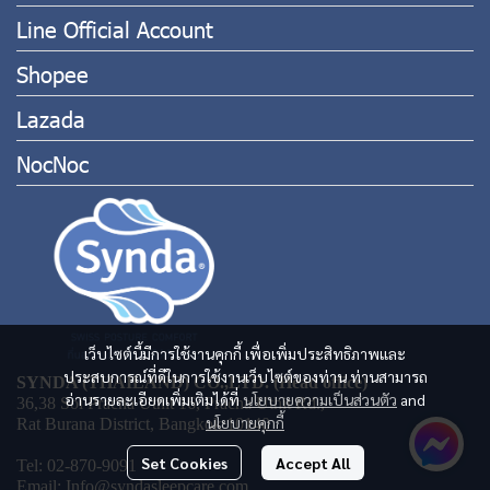
Line Official Account
Shopee
Lazada
NocNoc
เว็บไซต์นี้มีการใช้งานคุกกี้ เพื่อเพิ่มประสิทธิภาพและ
ประสบการณ์ที่ดีในการใช้งานเว็บไซต์ของท่าน ท่านสามารถ
SYNDA (THAILAND) CO.,LTD. (Head office)
อ่านรายละเอียดเพิ่มเติมได้ที่
นโยบายความเป็นส่วนตัว
and
36,38 Soi Pracha Uthit 16, Pracha Uthit Rd.,
นโยบายคุกกี้
Rat Burana District, Bangkok 10140
Set Cookies
Accept All
Tel: 02-870-9091
Email: Info@syndasleepcare.com