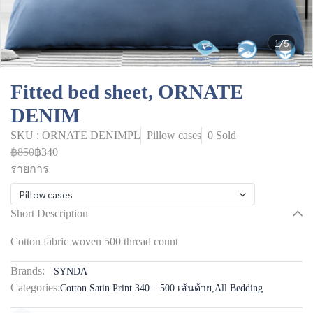
1/5
Fitted bed sheet, ORNATE
DENIM
SKU : ORNATE DENIMPL
Pillow cases
0 Sold
฿850
฿340
รายการ
Pillow cases
Short Description
Cotton fabric woven 500 thread count
Brands:
SYNDA
Categories:
Cotton Satin Print 340 – 500 เส้นด้าย
,
All Bedding