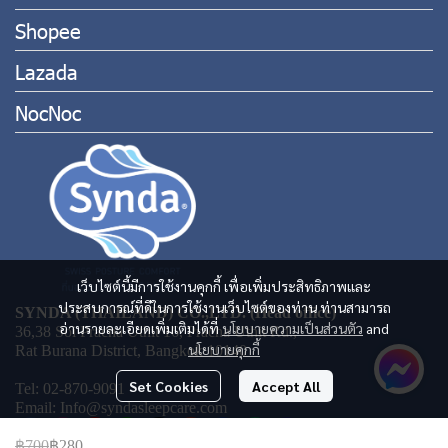
Shopee
Lazada
NocNoc
เว็บไซต์นี้มีการใช้งานคุกกี้ เพื่อเพิ่มประสิทธิภาพและ
ประสบการณ์ที่ดีในการใช้งานเว็บไซต์ของท่าน ท่านสามารถ
SYNDA (THAILAND) CO.,LTD. (Head office)
อ่านรายละเอียดเพิ่มเติมได้ที่
นโยบายความเป็นส่วนตัว
and
36,38 Soi Pracha Uthit 16, Pracha Uthit Rd.,
นโยบายคุกกี้
Rat Burana District, Bangkok 10140
Set Cookies
Accept All
Tel: 02-870-9091
Email: Info@syndasleepcare.com
฿700
฿280