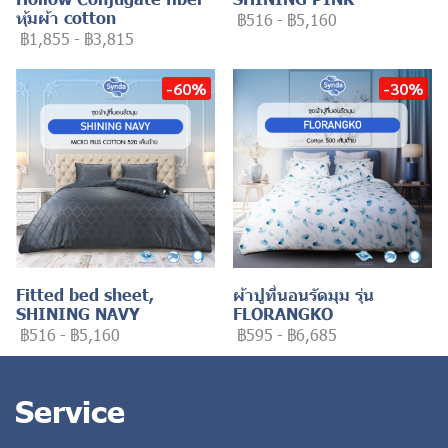
หุ้มผ้า cotton
฿516
-
฿5,160
฿1,855
-
฿3,815
-60%
-30%
Fitted bed sheet,
ผ้าปูที่นอนรัดมุม รุ่น
SHINING NAVY
FLORANGKO
฿516
-
฿5,160
฿595
-
฿6,685
Service