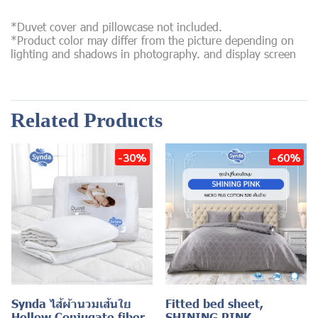
*Duvet cover and pillowcase not included.
*Product color may differ from the picture depending on
lighting and shadows in photography. and display screen
Related Products
-30%
-60%
Synda ไส้ผ้านวมเส้นใย
Fitted bed sheet,
Hollow Conjugate fiber
SHINING PINK