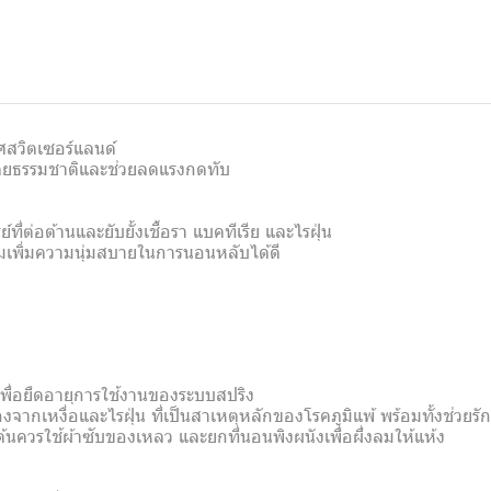
ศสวิตเซอร์แลนด์
ดีโดยธรรมชาติและช่วยลดแรงกดทับ
ที่ต่อต้านและยับยั้งเชื้อรา แบคทีเรีย และไรฝุ่น
งามเพิ่มความนุ่มสบายในการนอนหลับได้ดี
เพื่อยืดอายุการใช้งานของระบบสปริง
ลืองจากเหงื่อและไรฝุ่น ที่เป็นสาเหตุหลักของโรคภูมิแพ้ พร้อมทั้งช่ว
้นควรใช้ผ้าซับของเหลว และยกที่นอนพิงผนังเพื่อผึ่งลมให้แห้ง