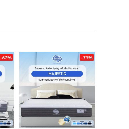
-67%
-73%