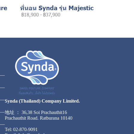
ure
ที่นอน Synda รุ่น Majestic
฿18,900
-
฿37,900
Synda (Thailand) Company Limited.
地址 ： 36,38 Soi Prachauthit16
Prachauthit Road. Ratburana 10140
Tel: 02-870-9091