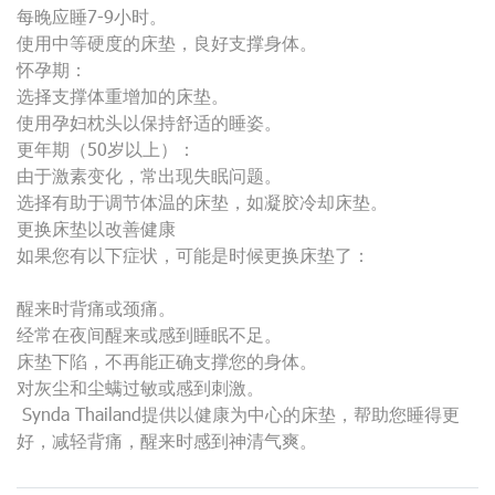
每晚应睡7-9小时。
使用中等硬度的床垫，良好支撑身体。
怀孕期：
选择支撑体重增加的床垫。
使用孕妇枕头以保持舒适的睡姿。
更年期（50岁以上）：
由于激素变化，常出现失眠问题。
选择有助于调节体温的床垫，如凝胶冷却床垫。
更换床垫以改善健康
如果您有以下症状，可能是时候更换床垫了：
醒来时背痛或颈痛。
经常在夜间醒来或感到睡眠不足。
床垫下陷，不再能正确支撑您的身体。
对灰尘和尘螨过敏或感到刺激。
Synda Thailand提供以健康为中心的床垫，帮助您睡得更
好，减轻背痛，醒来时感到神清气爽。