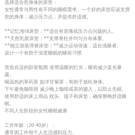
选择适合您身体的床垫：
女性通常与男性有不同的睡眠需求。一个好的床垫应该支撑
您的身体，减少压力点，并提供舒适感。
**记忆海绵床垫：**适合有背痛或压力点问题的人。
**天然乳胶床垫：**支撑脊柱并均匀分布体重。
**独立袋装弹簧床垫：**减少运动传递，适合浅睡者。
设计一个有助于深度睡眠的睡前习惯
营造合适的卧室氛围 使用温暖的灯光，睡前减少蓝光暴
露。
喝温热的草药茶 如洋甘菊茶，有助于放松身体。
下午避免咖啡因 减少晚上咖啡或茶的摄入，以防止失眠。
使用舒适的床上用品 枕头、毯子和床垫，确保整晚舒适睡
眠。
不同人生阶段的女性睡眠健康
工作年龄（20-40岁）：
通常因工作和个人生活感到压力。