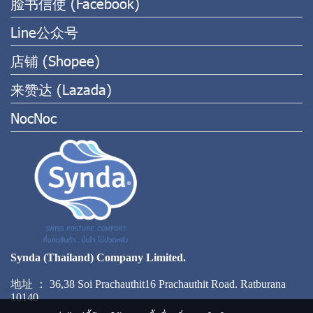
脸书信使 (Facebook)
Line公众号
店铺 (Shopee)
来赞达 (Lazada)
NocNoc
Synda (Thailand) Company Limited.
地址 ： 36,38 Soi Prachauthit16 Prachauthit Road. Ratburana
10140