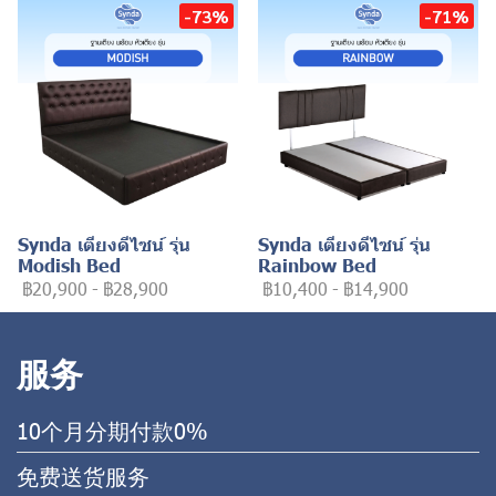
-73%
-71%
Synda เตียงดีไซน์ รุ่น
Synda เตียงดีไซน์ รุ่น
Modish Bed
Rainbow Bed
฿20,900
-
฿28,900
฿10,400
-
฿14,900
服务
10个月分期付款0%
免费送货服务