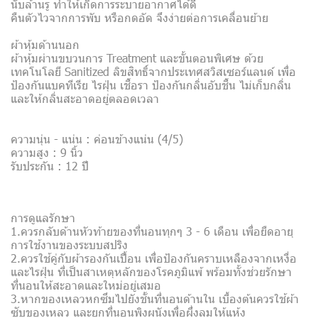
นับล้านรู ทำให้เกิดการระบายอากาศได้ดี
คืนตัวไวจากการพับ หรือกดอัด จึงง่ายต่อการเคลื่อนย้าย
ผ้าหุ้มด้านนอก
ผ้าหุ้มผ่านขบวนการ Treatment และขั้นตอนพิเศษ ด้วย
เทคโนโลยี Sanitized ลิขสิทธิ์จากประเทศสวิสเซอร์แลนด์ เพื่อ
ป้องกันแบคทีเรีย ไรฝุ่น เชื้อรา ป้องกันกลิ่นอับชื้น ไม่เก็บกลิ่น
และให้กลิ่นสะอาดอยู่ตลอดเวลา
ความนุ่น - แน่น : ค่อนข้างแน่น (4/5)
ความสูง : 9 นิ้ว
รับประกัน : 12 ปี
การดูแลรักษา
1.ควรกลับด้านหัวท้ายของที่นอนทุกๆ 3 - 6 เดือน เพื่อยืดอายุ
การใช้งานของระบบสปริง
2.ควรใช้คู่กับผ้ารองกันเปื้อน เพื่อป้องกันคราบเหลืองจากเหงื่อ
และไรฝุ่น ที่เป็นสาเหตุหลักของโรคภูมิแพ้ พร้อมทั้งช่วยรักษา
ที่นอนให้สะอาดและใหม่อยู่เสมอ
3.หากของเหลวหกซึมไปยังชั้นที่นอนด้านใน เบื้องต้นควรใช้ผ้า
ซับของเหลว และยกที่นอนพิงผนังเพื่อผึ่งลมให้แห้ง