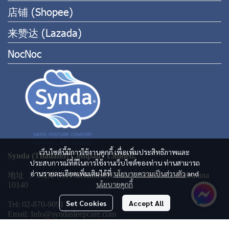
店铺 (Shopee)
来赞达 (Lazada)
NocNoc
เว็บไซต์นี้มีการใช้งานคุกกี้ เพื่อเพิ่มประสิทธิภาพและ
Synda (Thailand) Company Limited.
ประสบการณ์ที่ดีในการใช้งานเว็บไซต์ของท่าน ท่านสามารถ
อ่านรายละเอียดเพิ่มเติมได้ที่
นโยบายความเป็นส่วนตัว
and
地址 ： 36,38 Soi Prachauthit16 Prachauthit Road. Ratburana
นโยบายคุกกี้
10140
Set Cookies
Accept All
Tel: 02-870-9091
Email: Info@syndasleepcare.com