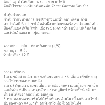
นับล้านรู ทำให้เกิดการระบายอากาศได้ดี
คืนตัวไวจากการพับ หรือกดอัด จึงง่ายต่อการเคลื่อนย้าย
ผ้าหุ้มด้านนอก
ผ้าหุ้มผ่านขบวนการ Treatment และขั้นตอนพิเศษ ด้วย
เทคโนโลยี Sanitized ลิขสิทธิ์จากประเทศสวิสเซอร์แลนด์ เพื่อ
ป้องกันแบคทีเรีย ไรฝุ่น เชื้อรา ป้องกันกลิ่นอับชื้น ไม่เก็บกลิ่น
และให้กลิ่นสะอาดอยู่ตลอดเวลา
ความนุ่น - แน่น : ค่อนข้างแน่น (4/5)
ความสูง : 9 นิ้ว
รับประกัน : 12 ปี
การดูแลรักษา
1.ควรกลับด้านหัวท้ายของที่นอนทุกๆ 3 - 6 เดือน เพื่อยืดอายุ
การใช้งานของระบบสปริง
2.ควรใช้คู่กับผ้ารองกันเปื้อน เพื่อป้องกันคราบเหลืองจากเหงื่อ
และไรฝุ่น ที่เป็นสาเหตุหลักของโรคภูมิแพ้ พร้อมทั้งช่วยรักษา
ที่นอนให้สะอาดและใหม่อยู่เสมอ
3.หากของเหลวหกซึมไปยังชั้นที่นอนด้านใน เบื้องต้นควรใช้ผ้า
ซับของเหลว และยกที่นอนพิงผนังเพื่อผึ่งลมให้แห้ง