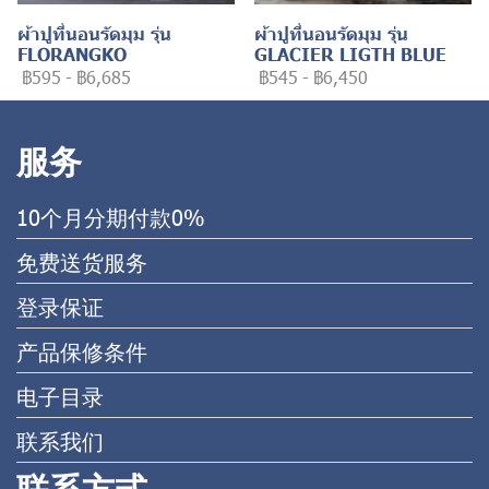
ผ้าปูที่นอนรัดมุม รุ่น
ผ้าปูที่นอนรัดมุม รุ่น
FLORANGKO
GLACIER LIGTH BLUE
฿595
-
฿6,685
฿545
-
฿6,450
服务
10个月分期付款0%
免费送货服务
登录保证
产品保修条件
电子目录
联系我们
联系方式