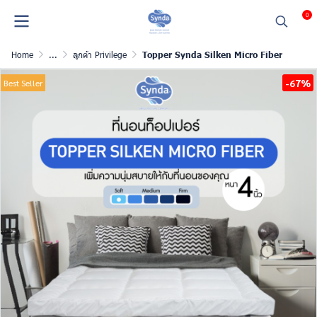
0
Home
...
ลูกค้า Privilege
Topper Synda Silken Micro Fiber
-67%
Best Seller