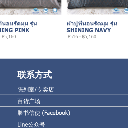
ที่นอนรัดมุม รุ่น
ผ้าปูที่นอนรัดมุม รุ่น
NING PINK
SHINING NAVY
-
฿5,160
฿516
-
฿5,160
联系方式
陈列室/专卖店
百货广场
脸书信使 (Facebook)
Line公众号