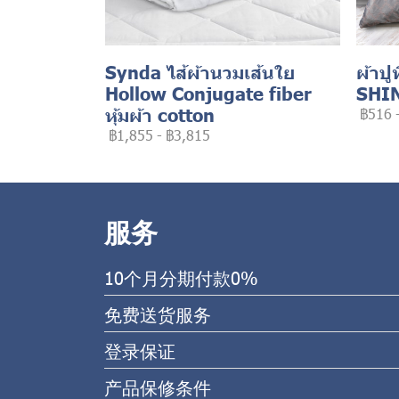
Synda ไส้ผ้านวมเส้นใย
ผ้าปู
Hollow Conjugate fiber
SHI
หุ้มผ้า cotton
฿516
฿1,855
-
฿3,815
服务
10个月分期付款0%
免费送货服务
登录保证
产品保修条件