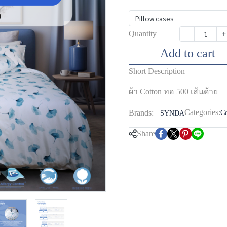
Pillow cases
Quantity
Add to cart
Short Description
ผ้า Cotton ทอ 500 เส้นด้าย
Categories:
Brands:
Co
SYNDA
Share
m