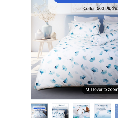
⚲
Hover to zoo