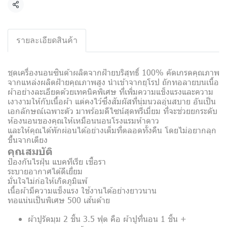
Share
รายละเอียดสินค้า
ชุดเครื่องนอนซินด้าผลิตจากฝ้ายบริสุทธิ์ 100% คัดเกรดคุณภาพ
จากแหล่งผลิตฝ้ายคุณภาพสูง นำเข้าจากยุโรป ถักทอลายบนเนื้อ
ผ้าอย่างละเอียดด้วยเทคนิคพิเศษ ที่เพิ่มความแข็งแรงและความ
เงางามให้กับเนื้อผ้า แต่คงไว้ซึ่งสัมผัสที่นุ่มนวลอุ่นสบาย อันเป็น
เอกลักษณ์เฉพาะตัว มาพร้อมดีไซน์สุดพรีเมี่ยม ที่จะช่วยยกระดับ
ห้องนอนของคุณให้เหมือนนอนโรงแรมห้าดาว
และให้คุณได้พักผ่อนได้อย่างเต็มที่ตลอดทั้งคืน โดยไม่อยากลุก
ขึ้นจากเตียง
คุณสมบัติ
ป้องกันไรฝุ่น แบคทีเรีย เชื้อรา
ระบายอากาศได้ดีเยี่ยม
มั่นใจไม่ก่อให้เกิดภูมิแพ้
เนื้อผ้ามีความแข็งแรง ใช้งานได้อย่างยาวนาน
ทอแน่นเป็นพิเศษ 500 เส้นด้าย
ผ้าปูรัดมุม 2 ชิ้น 3.5 ฟุต คือ ผ้าปูที่นอน 1 ชิ้น +