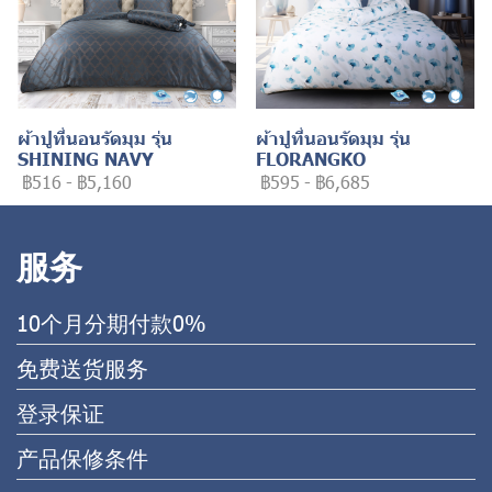
ผ้าปูที่นอนรัดมุม รุ่น
ผ้าปูที่นอนรัดมุม รุ่น
SHINING NAVY
FLORANGKO
฿516
-
฿5,160
฿595
-
฿6,685
服务
10个月分期付款0%
免费送货服务
登录保证
产品保修条件