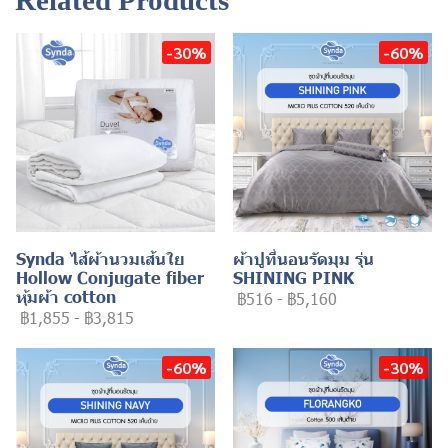
Related Products
-30%
-60%
Synda ไส้ผ้านวมเส้นใย
ผ้าปูที่นอนรัดมุม รุ่น
Hollow Conjugate fiber
SHINING PINK
หุ้มผ้า cotton
฿516
-
฿5,160
฿1,855
-
฿3,815
-60%
-30%