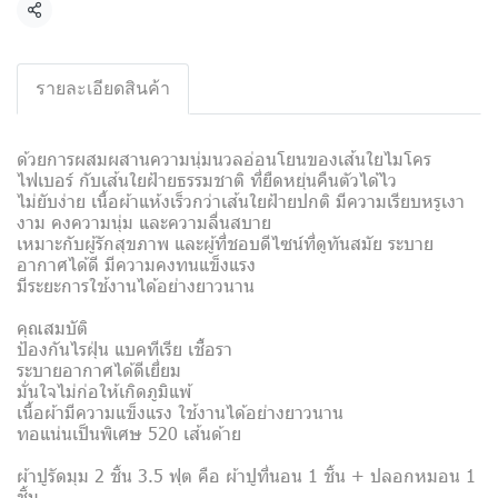
Share
รายละเอียดสินค้า
ด้วยการผสมผสานความนุ่มนวลอ่อนโยนของเส้นใยไมโคร
ไฟเบอร์ กับเส้นใยฝ้ายธรรมชาติ ที่ยืดหยุ่นคืนตัวได้ไว
ไม่ยับง่าย เนื้อผ้าแห้งเร็วกว่าเส้นใยฝ้ายปกติ มีความเรียบหรูเงา
งาม คงความนุ่ม และความลื่นสบาย
เหมาะกับผู้รักสุขภาพ และผู้ที่ชอบดีไซน์ที่ดูทันสมัย ระบาย
อากาศได้ดี มีความคงทนแข็งแรง
มีระยะการใช้งานได้อย่างยาวนาน
คุณสมบัติ
ป้องกันไรฝุ่น แบคทีเรีย เชื้อรา
ระบายอากาศได้ดีเยี่ยม
มั่นใจไม่ก่อให้เกิดภูมิแพ้
เนื้อผ้ามีความแข็งแรง ใช้งานได้อย่างยาวนาน
ทอแน่นเป็นพิเศษ 520 เส้นด้าย
ผ้าปูรัดมุม 2 ชิ้น 3.5 ฟุต คือ ผ้าปูที่นอน 1 ชิ้น + ปลอกหมอน 1
ชิ้น