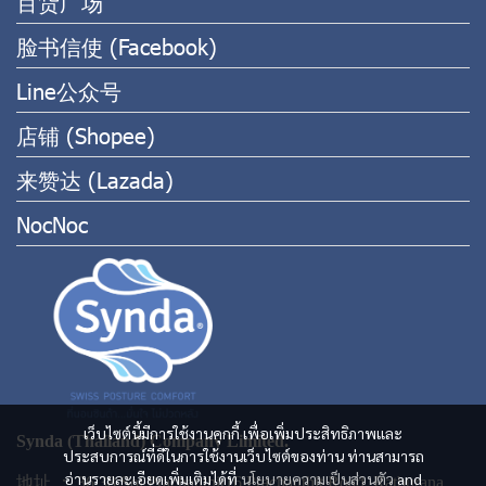
百货广场
脸书信使 (Facebook)
Line公众号
店铺 (Shopee)
来赞达 (Lazada)
NocNoc
เว็บไซต์นี้มีการใช้งานคุกกี้ เพื่อเพิ่มประสิทธิภาพและ
Synda (Thailand) Company Limited.
ประสบการณ์ที่ดีในการใช้งานเว็บไซต์ของท่าน ท่านสามารถ
อ่านรายละเอียดเพิ่มเติมได้ที่
นโยบายความเป็นส่วนตัว
and
地址 ： 36,38 Soi Prachauthit16 Prachauthit Road. Ratburana