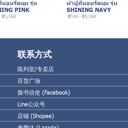
ที่นอนรัดมุม รุ่น
ผ้าปูที่นอนรัดมุม รุ่น
NING PINK
SHINING NAVY
-
฿5,160
฿516
-
฿5,160
联系方式
陈列室/专卖店
百货广场
脸书信使 (Facebook)
Line公众号
店铺 (Shopee)
来赞达 (Lazada)