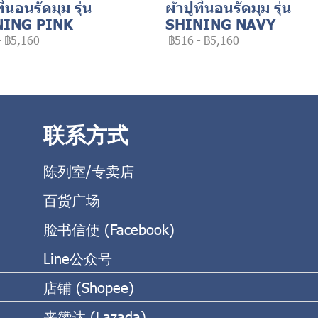
ที่นอนรัดมุม รุ่น
ผ้าปูที่นอนรัดมุม รุ่น
NING PINK
SHINING NAVY
-
฿5,160
฿516
-
฿5,160
联系方式
陈列室/专卖店
百货广场
脸书信使 (Facebook)
Line公众号
店铺 (Shopee)
来赞达 (Lazada)