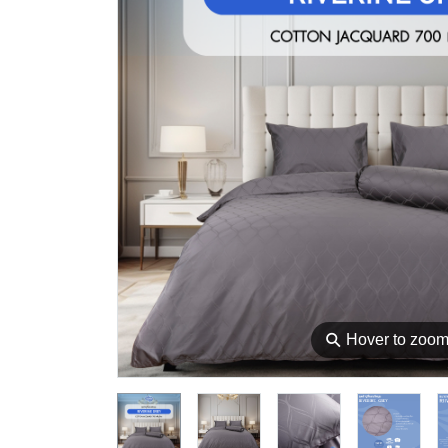
⚲
Hover to zoo