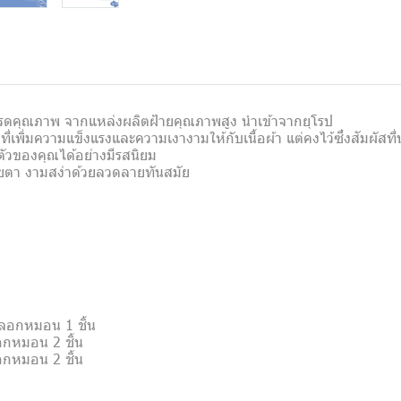
เกรดคุณภาพ จากแหล่งผลิตฝ้ายคุณภาพสูง นำเข้าจากยุโรป
ี่เพิ่มความแข็งแรงและความเงางามให้กับเนื้อผ้า แต่คงไว้ซึ่งสัมผัสท
นตัวของคุณได้อย่างมีรสนิยม
ายตา งามสง่าด้วยลวดลายทันสมัย
+ ปลอกหมอน 1 ชิ้น
ปลอกหมอน 2 ชิ้น
ปลอกหมอน 2 ชิ้น