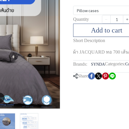
Pillow cases
Quantity
Add to cart
Short Description
ผ้า JACQUARD ทอ 700 เส้น
Categories:
Brands:
Co
SYNDA
Share
m