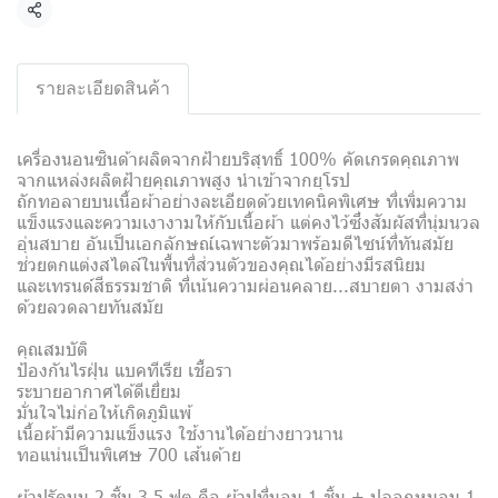
Share
รายละเอียดสินค้า
เครื่องนอนซินด้าผลิตจากฝ้ายบริสุทธิ์ 100% คัดเกรดคุณภาพ
จากแหล่งผลิตฝ้ายคุณภาพสูง นำเข้าจากยุโรป
ถักทอลายบนเนื้อผ้าอย่างละเอียดด้วยเทคนิคพิเศษ ที่เพิ่มความ
แข็งแรงและความเงางามให้กับเนื้อผ้า แต่คงไว้ซึ่งสัมผัสที่นุ่มนวล
อุ่นสบาย อันเป็นเอกลักษณ์เฉพาะตัวมาพร้อมดีไซน์ที่ทันสมัย
ช่วยตกแต่งสไตล์ในพื้นที่ส่วนตัวของคุณได้อย่างมีรสนิยม
และเทรนด์สีธรรมชาติ ที่เน้นความผ่อนคลาย...สบายตา งามสง่า
ด้วยลวดลายทันสมัย
คุณสมบัติ
ป้องกันไรฝุ่น แบคทีเรีย เชื้อรา
ระบายอากาศได้ดีเยี่ยม
มั่นใจไม่ก่อให้เกิดภูมิแพ้
เนื้อผ้ามีความแข็งแรง ใช้งานได้อย่างยาวนาน
ทอแน่นเป็นพิเศษ 700 เส้นด้าย
ผ้าปูรัดมุม 2 ชิ้น 3.5 ฟุต คือ ผ้าปูที่นอน 1 ชิ้น + ปลอกหมอน 1