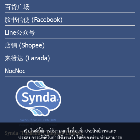
百货广场
脸书信使 (Facebook)
Line公众号
店铺 (Shopee)
来赞达 (Lazada)
NocNoc
เว็บไซต์นี้มีการใช้งานคุกกี้ เพื่อเพิ่มประสิทธิภาพและ
Synda (Thailand) Company Limited.
ประสบการณ์ที่ดีในการใช้งานเว็บไซต์ของท่าน ท่านสามารถ