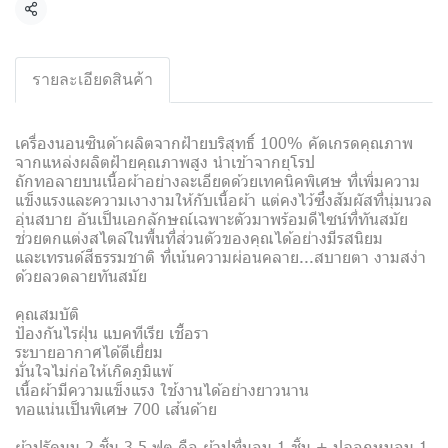
Share
รายละเอียดสินค้า
เครื่องนอนซินด้าผลิตจากฝ้ายบริสุทธิ์ 100% คัดเกรดคุณภาพ
จากแหล่งผลิตฝ้ายคุณภาพสูง นำเข้าจากยุโรป
ถักทอลายบนเนื้อผ้าอย่างละเอียดด้วยเทคนิคพิเศษ ที่เพิ่มความ
แข็งแรงและความเงางามให้กับเนื้อผ้า แต่คงไว้ซึ่งสัมผัสที่นุ่มนวล
อุ่นสบาย อันเป็นเอกลักษณ์เฉพาะตัวมาพร้อมดีไซน์ที่ทันสมัย
ช่วยตกแต่งสไตล์ในพื้นที่ส่วนตัวของคุณได้อย่างมีรสนิยม
และเทรนด์สีธรรมชาติ ที่เน้นความผ่อนคลาย...สบายตา งามสง่า
ด้วยลวดลายทันสมัย
คุณสมบัติ
ป้องกันไรฝุ่น แบคทีเรีย เชื้อรา
ระบายอากาศได้ดีเยี่ยม
มั่นใจไม่ก่อให้เกิดภูมิแพ้
เนื้อผ้ามีความแข็งแรง ใช้งานได้อย่างยาวนาน
ทอแน่นเป็นพิเศษ 700 เส้นด้าย
ผ้าปูรัดมุม 2 ชิ้น 3.5 ฟุต คือ ผ้าปูที่นอน 1 ชิ้น + ปลอกหมอน 1