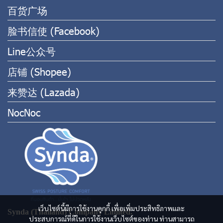
百货广场
脸书信使 (Facebook)
Line公众号
店铺 (Shopee)
来赞达 (Lazada)
NocNoc
เว็บไซต์นี้มีการใช้งานคุกกี้ เพื่อเพิ่มประสิทธิภาพและ
Synda (Thailand) Company Limited.
ประสบการณ์ที่ดีในการใช้งานเว็บไซต์ของท่าน ท่านสามารถ